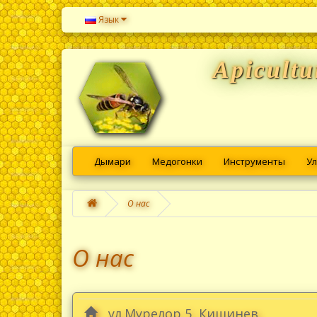
Язык
Apicultu
Дымари
Медогонки
Инструменты
Ул
О нас
О нас
ул.Мурелор 5, Кишинев,