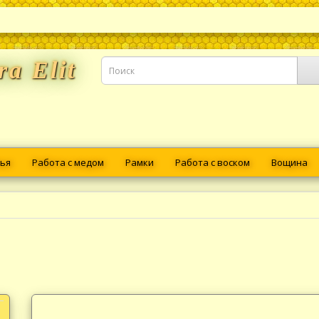
ra Elit
ья
Работа с медом
Рамки
Работа с воском
Вощина